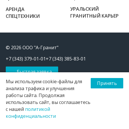
УРАЛЬСКИЙ
АРЕНДА
ГРАНИТНЫЙ КАРЬЕР
СПЕЦТЕХНИКИ
© 2026 ООО "А-Гранит"
+7 (343) 379-01-01
+7 (343) 385-83-01
Быстрая заявка
Мы используем cookie-файлы для
Принять
Щебень, отсев, песок, ПЩС продажа и доставка в Екатеринбурге
и Свердловской области
анализа трафика и улучшения
работы сайта. Продолжая
Информация на сайте носит исключительно информационный
характер и не является публичной офертой, определяемой
использовать сайт, вы соглашаетесь
положениями ст. 437 ГК РФ
с нашей
политикой
Политика конфиденциальности
|
Согласие на обработку
конфиденциальности
персональных данных