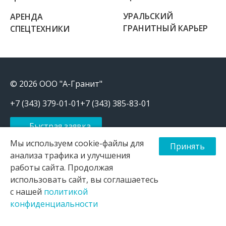
УРАЛЬСКИЙ
АРЕНДА
ГРАНИТНЫЙ КАРЬЕР
СПЕЦТЕХНИКИ
© 2026 ООО "А-Гранит"
+7 (343) 379-01-01
+7 (343) 385-83-01
Быстрая заявка
Мы используем cookie-файлы для
Принять
Щебень, отсев, песок, ПЩС продажа и доставка в Екатеринбурге
и Свердловской области
анализа трафика и улучшения
работы сайта. Продолжая
Информация на сайте носит исключительно информационный
характер и не является публичной офертой, определяемой
использовать сайт, вы соглашаетесь
положениями ст. 437 ГК РФ
с нашей
политикой
Политика конфиденциальности
|
Согласие на обработку
конфиденциальности
персональных данных