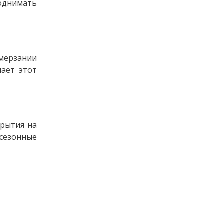
однимать
амерзании
ает этот
рытия на
 сезонные