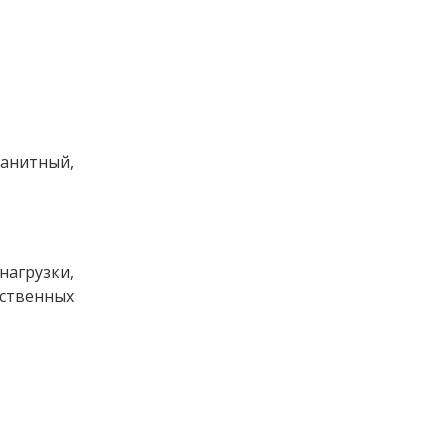
ранитный,
нагрузки,
тственных