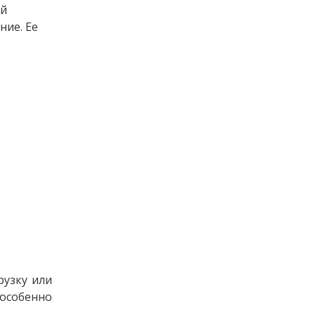
ой
ние. Ее
рузку или
 особенно