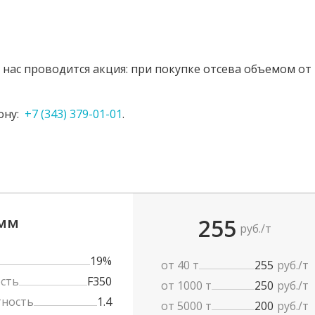
у нас проводится акция: при покупке отсева объемом от
фону:
+7 (343) 379-01-01
.
 мм
255
руб./т
19%
от 40 т
255
руб./т
сть
F350
от 1000 т
250
руб./т
тность
1.4
от 5000 т
200
руб./т