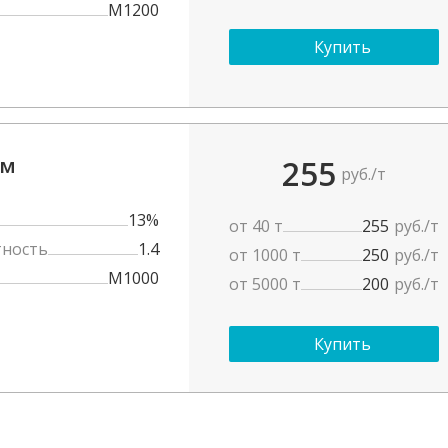
M1200
Купить
мм
255
руб./т
13%
от 40 т
255
руб./т
тность
1.4
от 1000 т
250
руб./т
М1000
от 5000 т
200
руб./т
Купить